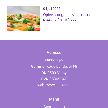
04 juli 2025
Oplev smagsoplevelser hos
pizzaria Nørre Nebel
Adresse
web:
www.klikko.dk
Menu
Annoncering