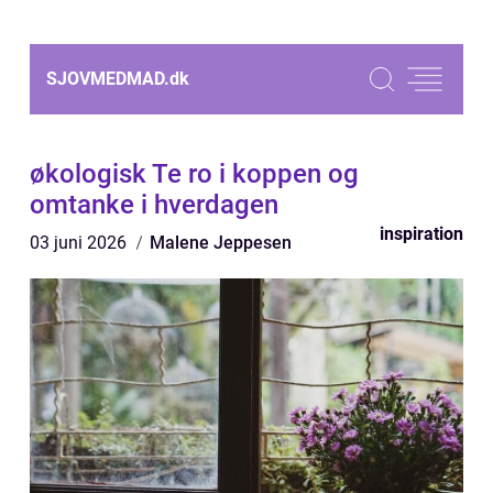
SJOVMEDMAD.
dk
økologisk Te ro i koppen og
omtanke i hverdagen
inspiration
03 juni 2026
Malene Jeppesen