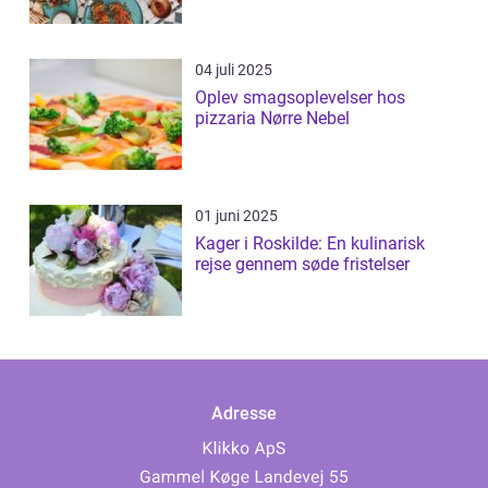
04 juli 2025
Oplev smagsoplevelser hos
pizzaria Nørre Nebel
01 juni 2025
Kager i Roskilde: En kulinarisk
rejse gennem søde fristelser
Adresse