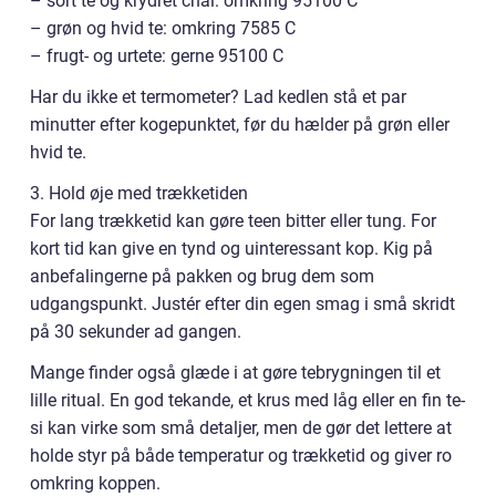
– sort te og krydret chai: omkring 95100 C
– grøn og hvid te: omkring 7585 C
– frugt- og urtete: gerne 95100 C
Har du ikke et termometer? Lad kedlen stå et par
minutter efter kogepunktet, før du hælder på grøn eller
hvid te.
3. Hold øje med trækketiden
For lang trækketid kan gøre teen bitter eller tung. For
kort tid kan give en tynd og uinteressant kop. Kig på
anbefalingerne på pakken og brug dem som
udgangspunkt. Justér efter din egen smag i små skridt
på 30 sekunder ad gangen.
Mange finder også glæde i at gøre tebrygningen til et
lille ritual. En god tekande, et krus med låg eller en fin te-
si kan virke som små detaljer, men de gør det lettere at
holde styr på både temperatur og trækketid og giver ro
omkring koppen.