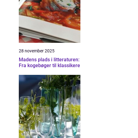
28 november 2025
Madens plads i litteraturen:
Fra kogebøger til klassikere