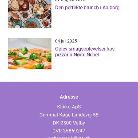
Den perfekte brunch i Aalborg
04 juli 2025
Oplev smagsoplevelser hos
pizzaria Nørre Nebel
Adresse