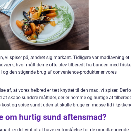
, vi spiser på, ændret sig markant. Tidligere var madlavning et
dværk, hvor måltiderne ofte blev tilberedt fra bunden med frisk
l og den stigende brug af convenience-produkter er vores
e af, at vores helbred er tæt knyttet til den mad, vi spiser. Derfo
 at skabe sundere måltider, der er nemme og hurtige at tilberede
s kost og spise sundt uden at skulle bruge en masse tid i køkken
ide om hurtig sund aftensmad?
nsmad, er det vigtigt at have en forståelse for de grundlæggende