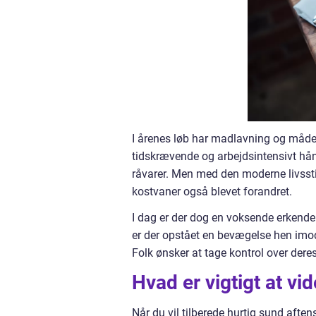
I årenes løb har madlavning og måden
tidskrævende og arbejdsintensivt hån
råvarer. Men med den moderne livssti
kostvaner også blevet forandret.
I dag er der dog en voksende erkendels
er der opstået en bevægelse hen imod
Folk ønsker at tage kontrol over dere
Hvad er vigtigt at v
Når du vil tilberede hurtig sund afte