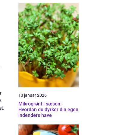
e
r
13 januar 2026
.
Mikrogrønt i sæson:
et.
Hvordan du dyrker din egen
indendørs have