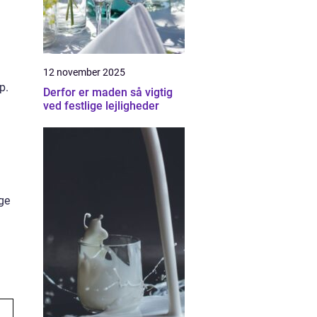
12 november 2025
p.
Derfor er maden så vigtig
ved festlige lejligheder
ge