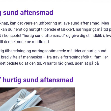
tig sund aftensmad
r knap, kan det være en udfordring at lave sund aftensmad. Men
 kan du nemt og hurtigt tilberede et lækkert, næringsrigt måltid 
ned i konceptet “hurtig sund aftensmad” og give dig et indblik i, h
r til denne moderne madtrend.
tig tilberedning og næringsoptimerede måltider er hurtig sund
red vifte af mennesker – fra travle forretningsfolk til familier
et bedste ud af den tid, vi har til rådighed, uden at gå på
af hurtig sund aftensmad