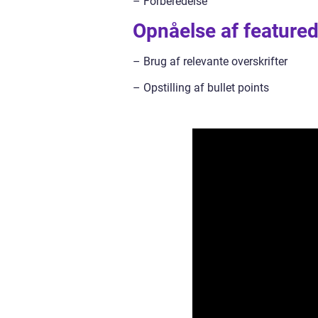
– Forberedelse
Opnåelse af featured
– Brug af relevante overskrifter
– Opstilling af bullet points