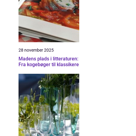
28 november 2025
Madens plads i litteraturen:
Fra kogebøger til klassikere