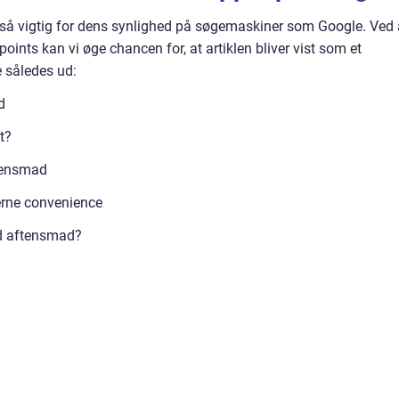
også vigtig for dens synlighed på søgemaskiner som Google. Ved 
points kan vi øge chancen for, at artiklen bliver vist som et
e således ud:
d
t?
ftensmad
erne convenience
nd aftensmad?