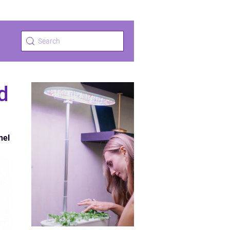
d
nel