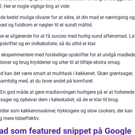
Her er nogle vigtige ting at vide:
 de bedst mulige råvarer for at sikre, at din mad er næringsrig og
ød og fuldkorn er nøglen til et sundt måltid.
se er afgørende for at få succes med hurtig sund aftensmad. La
krifter og en indkøbsliste, så du altid er klar.
t eksperimentere med forskellige opskrifter for at undgå madlede
er og brug krydderier og urter til at tilføje ekstra smag.
 tid kan det være smart at multitask i køkkenet. Skær grøntsager,
samtidig med, at du laver andet på komfuret.
: En god måde at gøre madlavningen hurtigere på er at forberede
sager og opbevar dem i køleskabet, så de er klar til brug.
idler som køkkenmaskiner, trykkogere og slow cookers, der kan
mere tidseffektiv.
ad som featured snippet på Google