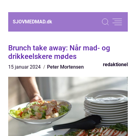
SJOVMEDMAD.
dk
Brunch take away: Når mad- og
drikkeelskere mødes
redaktionel
15 januar 2024
Peter Mortensen