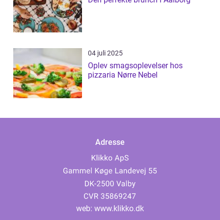
04 juli 2025
Oplev smagsoplevelser hos
pizzaria Nørre Nebel
Adresse
web:
www.klikko.dk