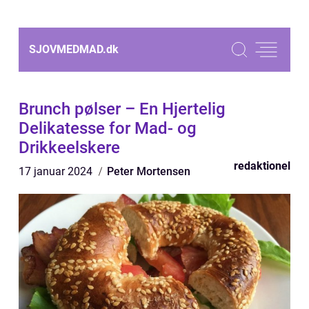
SJOVMEDMAD.
dk
Brunch pølser – En Hjertelig
Delikatesse for Mad- og
Drikkeelskere
redaktionel
17 januar 2024
Peter Mortensen