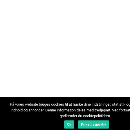
På vores website bruges cookies til at huske dine indstillinger, statistik o
indhold og annoncer. Denne information deles med tredjepart. Ved fortsa
godkender du cookiepolitikken.
Ok
Privatlivspolitik