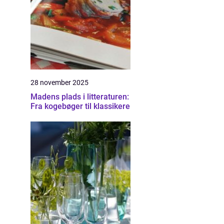
28 november 2025
Madens plads i litteraturen:
Fra kogebøger til klassikere